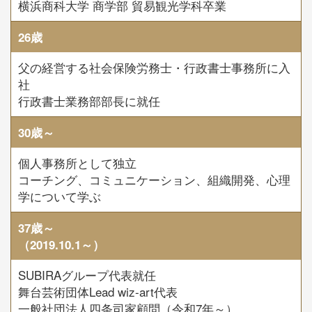
横浜商科大学 商学部 貿易観光学科卒業
26歳
父の経営する社会保険労務士・行政書士事務所に入
社
行政書士業務部部長に就任
30歳～
個人事務所として独立
コーチング、コミュニケーション、組織開発、心理
学について学ぶ
37歳～
（2019.10.1～）
SUBIRAグループ代表就任
舞台芸術団体Lead wiz-art代表
一般社団法人四条司家顧問（令和7年～）