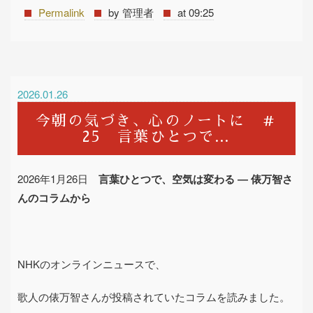
Permalink
by 管理者
at 09:25
2026.01.26
今朝の気づき、心のノートに ＃
25 言葉ひとつで…
2026
年
1
月
26
日
言葉ひとつで、空気は変わる
―
俵万智さ
んのコラムから
NHK
のオンラインニュースで、
歌人の俵万智さんが投稿されていたコラムを読みました。