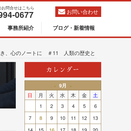
のお問合せはこちら
お問い合わせ
994-0677
事務所紹介
ブログ・新着情報
き、心のノートに ＃11 人類の歴史と
カレンダー
9月
«
»
日
月
火
水
木
金
土
1
2
3
4
5
6
7
8
9
10
11
12
13
14
15
16
17
18
19
20